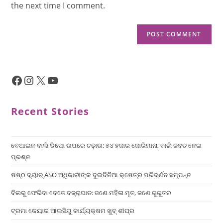
the next time I comment.
Recent Stories
ବେଆଇନ ବାଲି ଡିପୋ ଉପରେ ଚଢ଼ାଉ: ୫୪ ହଜାର ଜୋରିମାନା, ବାଲି ଜବତ ନେଇ
ପ୍ରଶ୍ନ
ଷଷ୍ଠ ବ୍ୟାଚ୍‌ ASO ଅଧିକାରୀଙ୍କ ଦୁଇଦିନିଆ କ୍ଷେତ୍ର ପରିଦର୍ଶନ ସମ୍ପନ୍ନ
ବିଲରୁ ଫେରିବା ବେଳେ ବଜ୍ରାଘାତ: ଜଣେ ମହିଳା ମୃତ, ଜଣେ ଗୁରୁତର
ଟ୍ରମା କେୟାର ଆଇସିୟୁ କାର୍ଯ୍ୟକ୍ଷମ ଖୁବ୍ ଶୀଘ୍ର