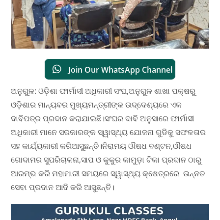
Join Our WhatsApp Channel
ଅନୁଗୁଳ: ଓଡ଼ିଶା ଫାର୍ମାସୀ ଅଧିକାରୀ ସଂଘ,ଅନୁଗୁଳ ଶାଖା ପକ୍ଷରୁ
ଓଡ଼ିଶାର ମାନ୍ୟବର ମୁଖ୍ୟମନ୍ତ୍ରୀଙ୍କ ଉଦ୍ଦେଶ୍ୟରେ ଏକ
ଦାବିପତ୍ର ପ୍ରଦାନ କରାଯାଇଛି।ସଂଘର ଦାବି ଅନୁସାରେ ଫାର୍ମାସୀ
ଅଧିକାରୀ ମାନେ ସରକାରଙ୍କ ସ୍ୱାସ୍ଥ୍ୟ ଯୋଜନା ଗୁଡିକୁ ସଫଳତାର
ସହ କାର୍ଯ୍ୟକାରୀ କରିଆସୁଛନ୍ତି।ନିରାମୟ ଔଷଧ ବଣ୍ଟନ,ଔଷଧ
ଗୋଦାମର ସୁପରିଚାଳନା,ସାପ ଓ କୁକୁର କାମୁଡ଼ା ଟିକା ପ୍ରଦାନ ଠାରୁ
ଆରମ୍ଭ କରି ମହାମାରୀ ସମୟରେ ସ୍ୱାସ୍ଥ୍ୟ କ୍ଷେତ୍ରରେ ଉନ୍ନତ
ସେବା ପ୍ରଦାନ ଆଦି କରି ଆସୁଛନ୍ତି।