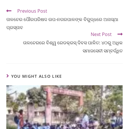
Previous Post
ତାଳଚେର ପୌରପରିଷଦ ଉପ-ନଗରପାଳଙ୍କ ବିରୁଦ୍ଧରେ ଅନାସ୍ଥା
ପ୍ରସ୍ତାବ
Next Post
ତାଳଚେରରେ ବିଶ୍ୱ ରେଡକ୍ରସ୍ ଦିବସ ପାଳିତ: ୪୦ରୁ ଅଧିକ
ସମାଜସେବୀ ସମ୍ବର୍ଦ୍ଧିତ
YOU MIGHT ALSO LIKE