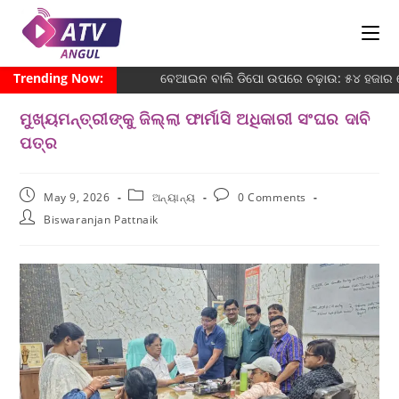
Trending Now:
ବେଆଇନ ବାଲି ଡିପୋ ଉପରେ ଚଢ଼ାଉ: ୫୪ ହଜାର ଜୋ
ମୁଖ୍ୟମନ୍ତ୍ରୀଙ୍କୁ ଜିଲ୍ଲା ଫାର୍ମାସି ଅଧିକାରୀ ସଂଘର ଦାବି
ପତ୍ର
May 9, 2026
ଅନ୍ୟାନ୍ୟ
0 Comments
Biswaranjan Pattnaik