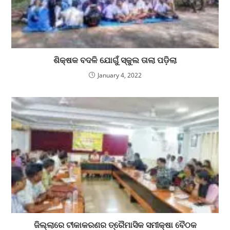
ଶିକ୍ଷକ ବଦଳି ଯୋଗୁଁ ସ୍କୁଲ ତାଲା ପଡ଼ିଲା
January 4, 2022
ଜିଲ୍ଲାରେ ଟୀକାକରଣର ତ୍ରୈମାସିକ ସମୀକ୍ଷା ବୈଠକ