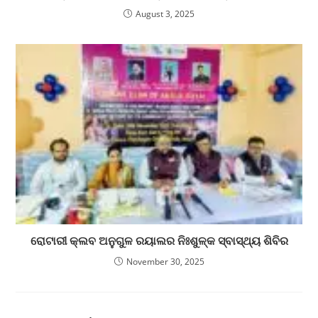
August 3, 2025
ରୋଟାରୀ କ୍ଲବ ଅନୁଗୁଳ ରୟାଲର ନିଃଶୁଳ୍କ ସ୍ବାସ୍ଥ୍ୟ ଶିବିର
November 30, 2025