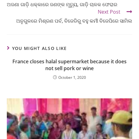
ଅଜଣା ଗାଡ଼ି ଧକ୍କାରେ ଜଣଙ୍କ ମୃତ୍ୟୁ, ଗାଡ଼ି ଚାଳକ ଫେରାର
Next Post
ଅନୁଗୁଳରେ ମିଶ୍ରଣ ପର୍ବ, ବିଜେଡିରୁ ବହୁ କର୍ମୀ ବିଜେପିରେ ସାମିଲ
YOU MIGHT ALSO LIKE
France closes halal supermarket because it does
not sell pork or wine
October 1, 2020