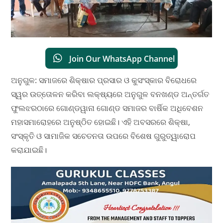
Join Our WhatsApp Channel
ଅନୁଗୁଳ: ସମାଜରେ ଶିକ୍ଷାର ପ୍ରସାର ଓ କୁସଂସ୍କାର ବିରୋଧରେ
ସ୍ୱର ଉତ୍ତୋଳନ କରିବା ଲକ୍ଷ୍ୟରେ ଅନୁଗୁଳ ବନଖଣ୍ଡ ଅନ୍ତର୍ଗତ
ଫୁଲଝରଠାରେ ଗୋଣ୍ଡୱାନା ଗୋଣ୍ଡ ସମାଜର ବାର୍ଷିକ ଅଧିବେଶନ
ମହାସମାରୋହରେ ଅନୁଷ୍ଠିତ ହୋଇଛି। ଏହି ଅବସରରେ ଶିକ୍ଷା,
ସଂସ୍କୃତି ଓ ସାମାଜିକ ସଚେତନତା ଉପରେ ବିଶେଷ ଗୁରୁତ୍ୱାରୋପ
କରାଯାଇଛି।