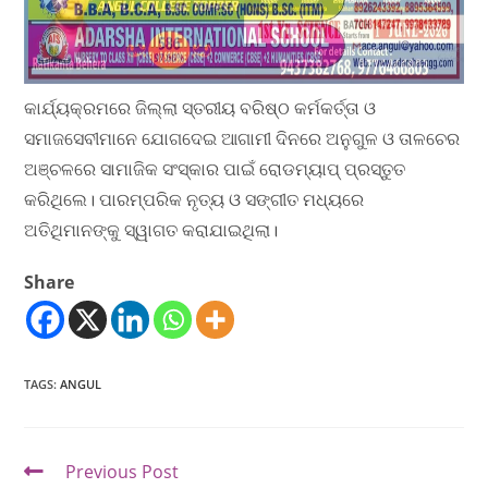
କାର୍ଯ୍ୟକ୍ରମରେ ଜିଲ୍ଲା ସ୍ତରୀୟ ବରିଷ୍ଠ କର୍ମକର୍ତ୍ତା ଓ
ସମାଜସେବୀମାନେ ଯୋଗଦେଇ ଆଗାମୀ ଦିନରେ ଅନୁଗୁଳ ଓ ତାଳଚେର
ଅଞ୍ଚଳରେ ସାମାଜିକ ସଂସ୍କାର ପାଇଁ ରୋଡମ୍ୟାପ୍ ପ୍ରସ୍ତୁତ
କରିଥିଲେ। ପାରମ୍ପରିକ ନୃତ୍ୟ ଓ ସଙ୍ଗୀତ ମଧ୍ୟରେ
ଅତିଥିମାନଙ୍କୁ ସ୍ୱାଗତ କରାଯାଇଥିଲା।
Share
TAGS
:
ANGUL
Previous Post