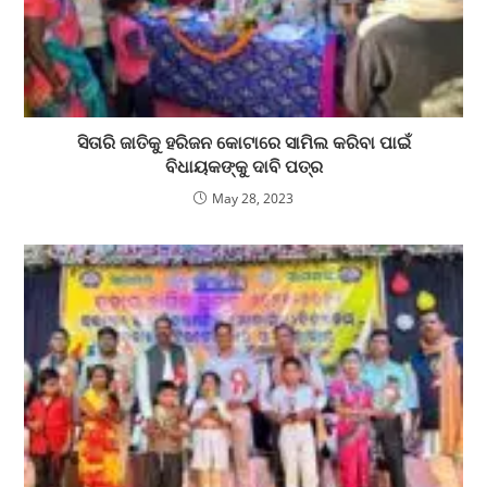
ସିତାରି ଜାତିକୁ ହରିଜନ କୋଟାରେ ସାମିଲ କରିବା ପାଇଁ
ବିଧାୟକଙ୍କୁ ଦାବି ପତ୍ର
May 28, 2023