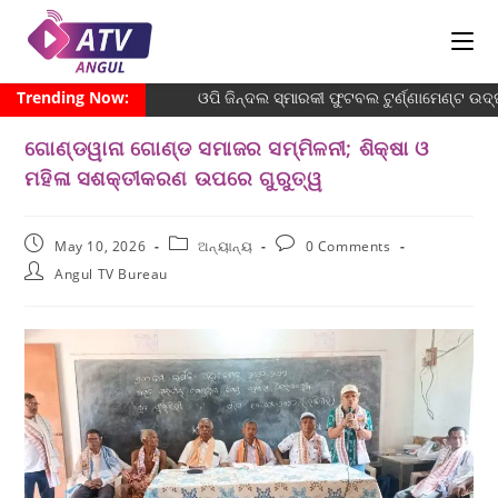
Trending Now:
ଓପି ଜିନ୍ଦଲ ସ୍ମାରକୀ ଫୁଟବଲ ଟୁର୍ଣ୍ଣାମେଣ୍ଟ ଉଦ୍
ଗୋଣ୍ଡୱାନା ଗୋଣ୍ଡ ସମାଜର ସମ୍ମିଳନୀ; ଶିକ୍ଷା ଓ
ମହିଳା ସଶକ୍ତୀକରଣ ଉପରେ ଗୁରୁତ୍ୱ
May 10, 2026
ଅନ୍ୟାନ୍ୟ
0 Comments
Angul TV Bureau