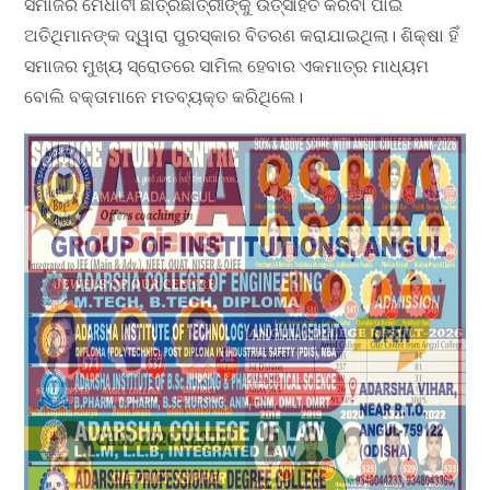
ସମାଜର ମେଧାବୀ ଛାତ୍ରଛାତ୍ରୀଙ୍କୁ ଉତ୍ସାହିତ କରିବା ପାଇଁ
ଅତିଥିମାନଙ୍କ ଦ୍ୱାରା ପୁରସ୍କାର ବିତରଣ କରାଯାଇଥିଲା। ଶିକ୍ଷା ହିଁ
ସମାଜର ମୁଖ୍ୟ ସ୍ରୋତରେ ସାମିଲ ହେବାର ଏକମାତ୍ର ମାଧ୍ୟମ
ବୋଲି ବକ୍ତାମାନେ ମତବ୍ୟକ୍ତ କରିଥିଲେ।