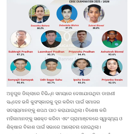
ଅନୁଗୁଳ ଜିଲ୍ଲାରେ ବିଭିନ୍ନ ସମୟରେ ଦେଖାଯାଉଥିବା ଡାହାଣୀ
ସନ୍ଦେହ ଭଳି କୁସଂସ୍କାରକୁ ଦୂର କରିବା ପାଇଁ ସମାଜର
ସଦସ୍ୟମାନଙ୍କୁ ଶପଥ ପାଠ କରାଯାଇଥିଲା। ବିଶେଷ କରି
ମହିଳାମାନଙ୍କୁ ସଶକ୍ତ କରିବା ଏବଂ ଗ୍ରାମାଞ୍ଚଳରେ ସ୍ୱାସ୍ଥ୍ୟ ଓ
ଶିକ୍ଷାର ବିକାଶ ପାଇଁ ସଭାରେ ଆଲୋଚନା ହୋଇଥିଲା।