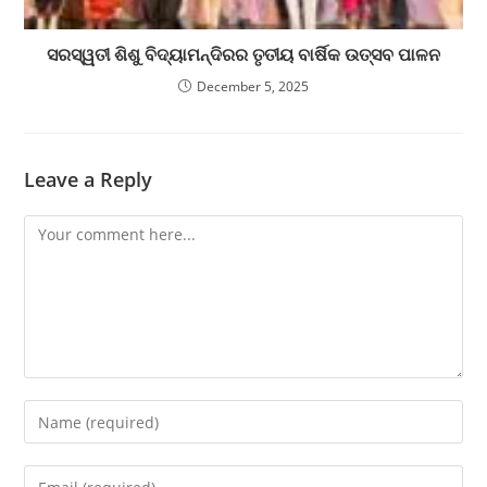
ସରସ୍ୱତୀ ଶିଶୁ ବିଦ୍ୟାମନ୍ଦିରର ତୃତୀୟ ବାର୍ଷିକ ଉତ୍ସବ ପାଳନ
December 5, 2025
Leave a Reply