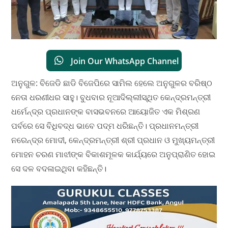
Join Our WhatsApp Channel
ଅନୁଗୁଳ: ବିଜେଡି ଛାଡି ବିଜେପିରେ ସାମିଲ ହେଲେ ଅନୁଗୁଳର ବରିଷ୍ଠ
ନେତା ଧରଣୀଧର ସାହୁ। ବୁଧବାର ନୂଆଦିଲ୍ଲୀସ୍ଥିତ କେନ୍ଦ୍ରମନ୍ତ୍ରୀ
ଧର୍ମେନ୍ଦ୍ର ପ୍ରଧାନଙ୍କ ବାସଭବନରେ ଆୟୋଜିତ ଏକ ମିଶ୍ରଣ
ପର୍ବରେ ସେ ବିଧିବଦ୍ଧ ଭାବେ ପଦ୍ମ ଧରିଛନ୍ତି। ପ୍ରଧାନମନ୍ତ୍ରୀ
ନରେନ୍ଦ୍ର ମୋଦୀ, କେନ୍ଦ୍ରମନ୍ତ୍ରୀ ଶ୍ରୀ ପ୍ରଧାନ ଓ ମୁଖ୍ୟମନ୍ତ୍ରୀ
ମୋହନ ଚରଣ ମାଝୀଙ୍କ ବିକାଶମୂଳକ କାର୍ଯ୍ୟରେ ଅନୁପ୍ରାଣିତ ହୋଇ
ସେ ଦଳ ବଦଳାଇଥିବା କହିଛନ୍ତି।