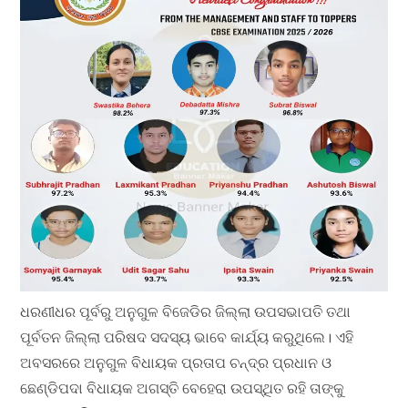
ଧରଣୀଧର ପୂର୍ବରୁ ଅନୁଗୁଳ ବିଜେଡିର ଜିଲ୍ଲା ଉପସଭାପତି ତଥା
ପୂର୍ବତନ ଜିଲ୍ଲା ପରିଷଦ ସଦସ୍ୟ ଭାବେ କାର୍ଯ୍ୟ କରୁଥିଲେ। ଏହି
ଅବସରରେ ଅନୁଗୁଳ ବିଧାୟକ ପ୍ରତାପ ଚନ୍ଦ୍ର ପ୍ରଧାନ ଓ
ଛେଣ୍ଡିପଦା ବିଧାୟକ ଅଗସ୍ତି ବେହେରା ଉପସ୍ଥିତ ରହି ତାଙ୍କୁ