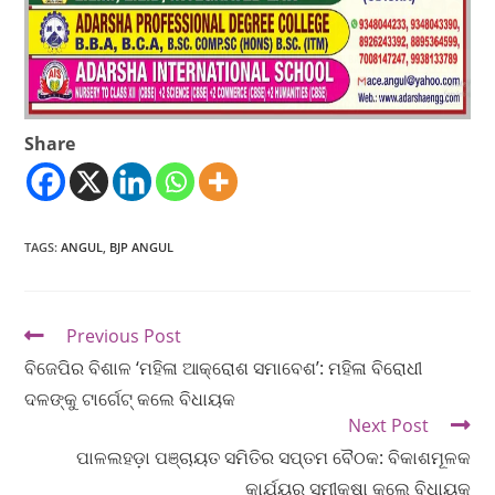
Share
TAGS
:
ANGUL
,
BJP ANGUL
Previous Post
ବିଜେପିର ବିଶାଳ ‘ମହିଳା ଆକ୍ରୋଶ ସମାବେଶ’: ମହିଳା ବିରୋଧୀ
ଦଳଙ୍କୁ ଟାର୍ଗେଟ୍ କଲେ ବିଧାୟକ
Next Post
ପାଳଲହଡ଼ା ପଞ୍ଚାୟତ ସମିତିର ସପ୍ତମ ବୈଠକ: ବିକାଶମୂଳକ
କାର୍ଯ୍ୟର ସମୀକ୍ଷା କଲେ ବିଧାୟକ