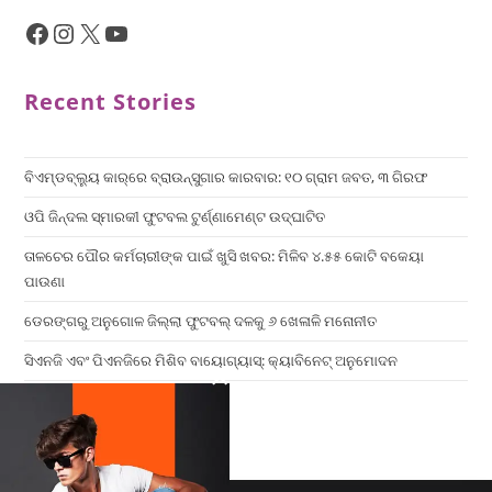
Recent Stories
ବିଏମ୍‌ଡବ୍ଲ୍ୟୁ କାର୍‌ରେ ବ୍ରାଉନ୍‌ସୁଗାର କାରବାର: ୧୦ ଗ୍ରାମ ଜବତ, ୩ ଗିରଫ
ଓପି ଜିନ୍ଦଲ ସ୍ମାରକୀ ଫୁଟବଲ ଟୁର୍ଣ୍ଣାମେଣ୍ଟ ଉଦ୍ଘାଟିତ
ତାଳଚେର ପୌର କର୍ମଚାରୀଙ୍କ ପାଇଁ ଖୁସି ଖବର: ମିଳିବ ୪.୫୫ କୋଟି ବକେୟା
ପାଉଣା
ଡେରଙ୍ଗରୁ ଅନୁଗୋଳ ଜିଲ୍ଲା ଫୁଟବଲ୍ ଦଳକୁ ୬ ଖେଳାଳି ମନୋନୀତ
ସିଏନଜି ଏବଂ ପିଏନଜିରେ ମିଶିବ ବାୟୋଗ୍ୟାସ୍: କ୍ୟାବିନେଟ୍ ଅନୁମୋଦନ
×