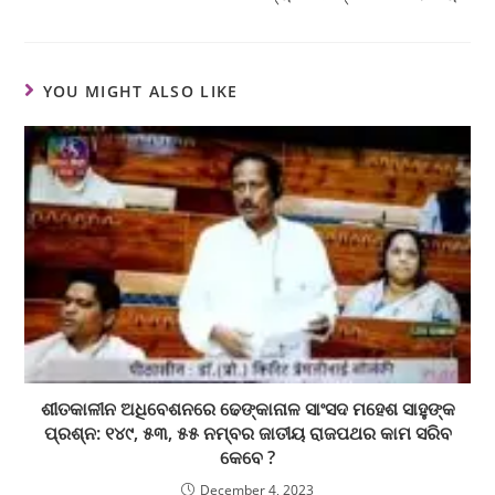
YOU MIGHT ALSO LIKE
ଶୀତକାଳୀନ ଅଧିବେଶନରେ ଢେଙ୍କାନାଳ ସାଂସଦ ମହେଶ ସାହୁଙ୍କ
ପ୍ରଶ୍ନ: ୧୪୯, ୫୩, ୫୫ ନମ୍ବର ଜାତୀୟ ରାଜପଥର କାମ ସରିବ
କେବେ ?
December 4, 2023