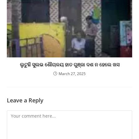
ଲୁଟୁଛି ସୁଲଭ ଶୌଚାଳୟ ହାତ ଗୁଞ୍ଜା ଦଶ ନ ହେଲେ ଖସ
March 27, 2025
Leave a Reply