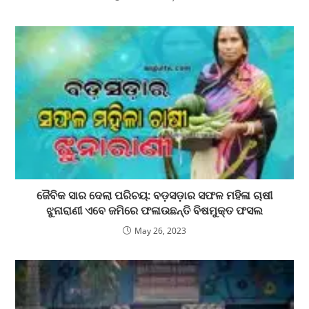
ଜୈବିକ ସାର ଦେଲା ପରିଚୟ: ବଡ଼ସଡ଼ାର ସଫଳ ମହିଳା ଚାଷୀ
ଝୁନାରାଣୀ ଏବେ ଜମିରେ ଫଳାଉଛନ୍ତି ବିଷମୁକ୍ତ ଫସଲ
May 26, 2023