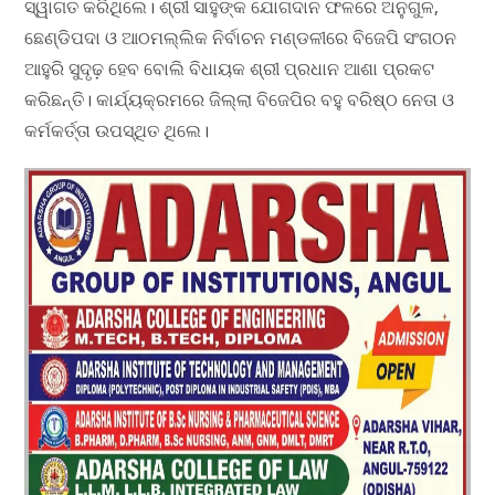
ସ୍ୱାଗତ କରିଥିଲେ। ଶ୍ରୀ ସାହୁଙ୍କ ଯୋଗଦାନ ଫଳରେ ଅନୁଗୁଳ,
ଛେଣ୍ଡିପଦା ଓ ଆଠମଲ୍ଲିକ ନିର୍ବାଚନ ମଣ୍ଡଳୀରେ ବିଜେପି ସଂଗଠନ
ଆହୁରି ସୁଦୃଢ଼ ହେବ ବୋଲି ବିଧାୟକ ଶ୍ରୀ ପ୍ରଧାନ ଆଶା ପ୍ରକଟ
କରିଛନ୍ତି। କାର୍ଯ୍ୟକ୍ରମରେ ଜିଲ୍ଲା ବିଜେପିର ବହୁ ବରିଷ୍ଠ ନେତା ଓ
କର୍ମକର୍ତ୍ତା ଉପସ୍ଥିତ ଥିଲେ।