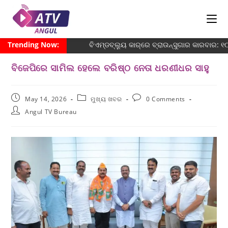
Trending Now:
ବିଏମ୍‌ଡବ୍ଲ୍ୟୁ କାର୍‌ରେ ବ୍ରାଉନ୍‌ସୁଗାର କାରବାର: 
ବିଜେପିରେ ସାମିଲ ହେଲେ ବରିଷ୍ଠ ନେତା ଧରଣୀଧର ସାହୁ
May 14, 2026
ମୁଖ୍ୟ ଖବର
0 Comments
Angul TV Bureau